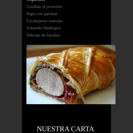
Costillas al pimentón
Rape con gambas
Escalopines marsala
Solomillo Wellington
Delicias de bacalao
NUESTRA CARTA