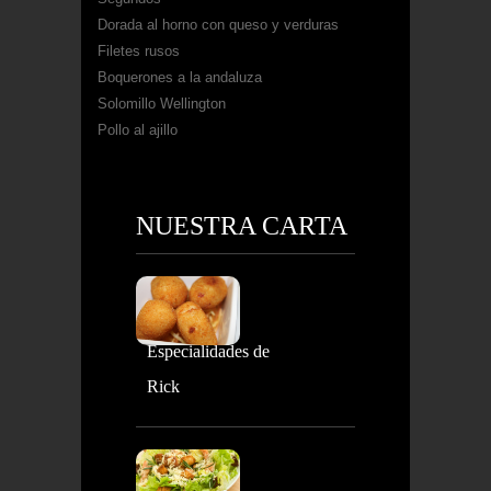
Dorada al horno con queso y verduras
Filetes rusos
Boquerones a la andaluza
Solomillo Wellington
Pollo al ajillo
NUESTRA CARTA
Especialidades de
Rick