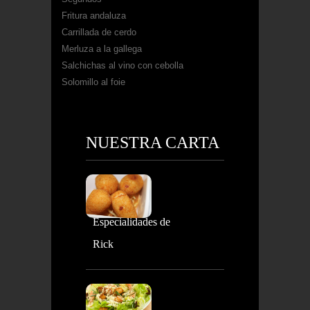
Fritura andaluza
Carrillada de cerdo
Merluza a la gallega
Salchichas al vino con cebolla
Solomillo al foie
NUESTRA CARTA
Especialidades de
Rick