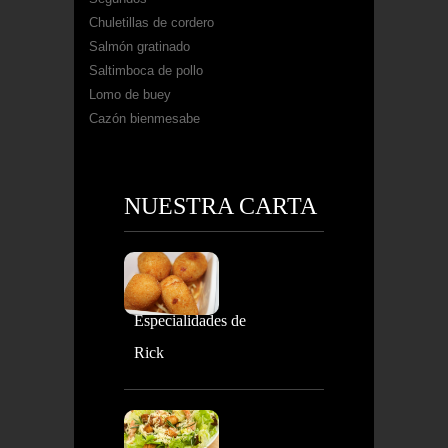
Chuletillas de cordero
Salmón gratinado
Saltimboca de pollo
Lomo de buey
Cazón bienmesabe
NUESTRA CARTA
Especialidades de
Rick