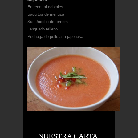
Entrecot al cabrales
Saquitos de merluza
San Jacobo de ternera
Lenguado relleno
Pechuga de pollo a la japonesa
NUESTRA CARTA