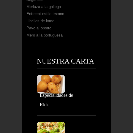
Merluza a la gallega
Entrecot estilo texano
Librillos de lomo
Pavo al oporto
Mero a la portuguesa
NUESTRA CARTA
Especialidades de
Rick