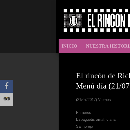
INICIO
NUESTRA HISTORI
El rincón de Ric
Menú día (21/07
(21/07/2017) Viernes
Primeros
Espaguetis amatriciana
Salmorejo