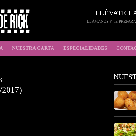
LLÉVATE L
LLÁMANOS Y TE PREPARA
A
NUESTRA CARTA
ESPECIALIDADES
CONTA
NUES
k
/2017)