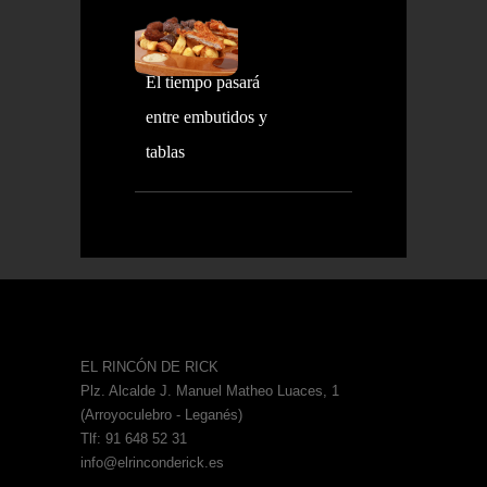
El tiempo pasará
entre embutidos y
tablas
EL RINCÓN DE RICK
Plz. Alcalde J. Manuel Matheo Luaces, 1
(Arroyoculebro - Leganés)
Tlf: 91 648 52 31
info@elrinconderick.es