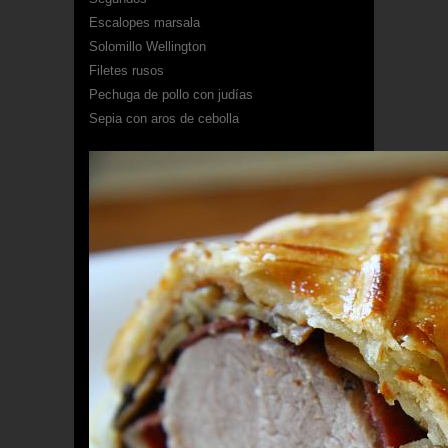
Escalopes marsala
Solomillo Wellington
Filetes rusos
Pechuga de pollo con judías
Sepia con aros de cebolla