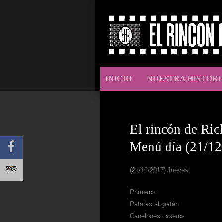
INICIO
NUESTRA HISTORI
El rincón de Ric
Menú día (21/12
(21/12/2017) Jueves
Primeros
Patatas al gratén
Canelones caseros