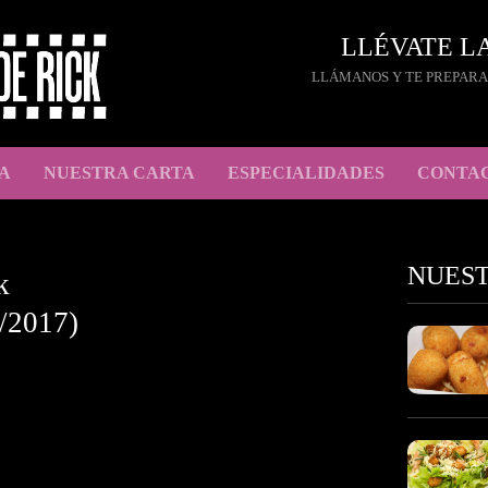
LLÉVATE L
LLÁMANOS Y TE PREPARA
A
NUESTRA CARTA
ESPECIALIDADES
CONTA
NUES
k
/2017)