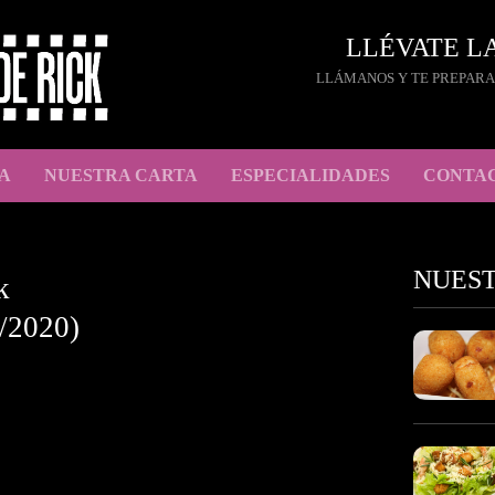
LLÉVATE L
LLÁMANOS Y TE PREPARA
A
NUESTRA CARTA
ESPECIALIDADES
CONTA
NUES
k
/2020)