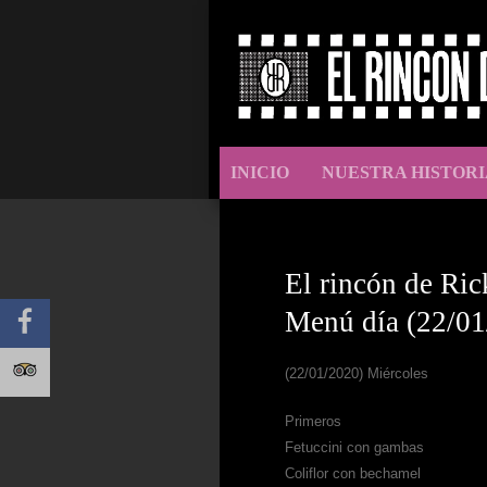
INICIO
NUESTRA HISTORI
El rincón de Ric
Menú día (22/01
(22/01/2020) Miércoles
Primeros
Fetuccini con gambas
Coliflor con bechamel