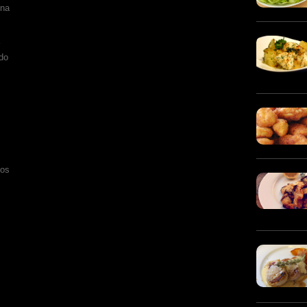
ina
edo
jos