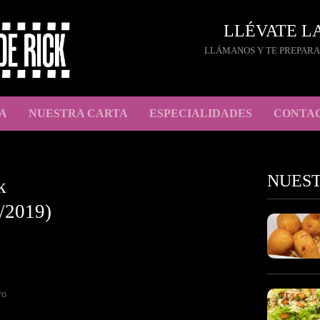
LLÉVATE L
LLÁMANOS Y TE PREPARA
A
NUESTRA CARTA
ESPECIALIDADES
CONTA
NUES
k
/2019)
ro