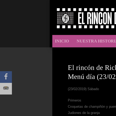
INICIO
NUESTRA HISTORI
El rincón de Ric
Menú día (23/02
(23/02/2019) Sábado
Primeros
Croquetas de champiñón y puer
Judiones de la granja