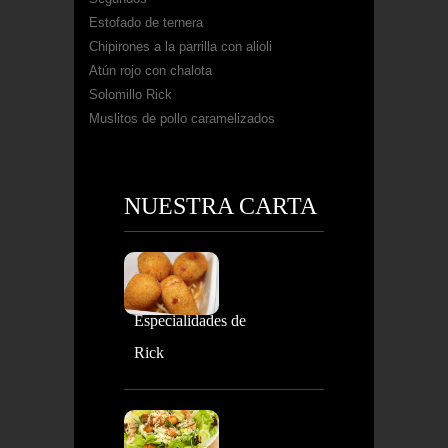
Estofado de ternera
Chipirones a la parrilla con alioli
Atún rojo con chalota
Solomillo Rick
Muslitos de pollo caramelizados
NUESTRA CARTA
Especialidades de
Rick