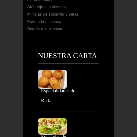
Atún rojo a la vizcaina
Milhojas de solomillo y setas
Pavo a la milanesa
Dorada a la bilbaina
NUESTRA CARTA
Especialidades de
Rick
Ensaladas de