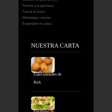
Ternera a la japonesa
Trucha al horno
Albóndigas caseras
Emperador en salsa
NUESTRA CARTA
Especialidades de
Rick
Ensaladas de