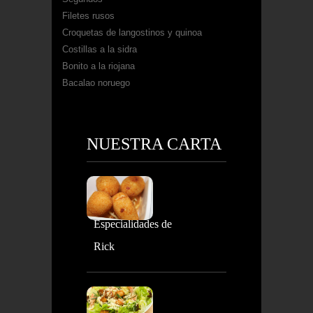
Filetes rusos
Croquetas de langostinos y quinoa
Costillas a la sidra
Bonito a la riojana
Bacalao noruego
NUESTRA CARTA
Especialidades de
Rick