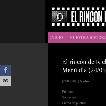
INICIO
NUESTRA HISTORI
El rincón de Ric
Menú día (24/05
(24/05/2022) Martes
Primeros
Salmorejo
Crema de puerros