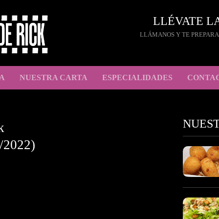
LLÉVATE L
LLÁMANOS Y TE PREPARA
A
NUESTRA CARTA
ESPECIALIDADES
CONTA
NUES
k
/2022)