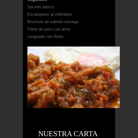
Secreto ibérico
Escalopines al chilindrón
Brocheta de salmón noruego
Filete de pavo con arroz
Lenguado con ñoras
NUESTRA CARTA