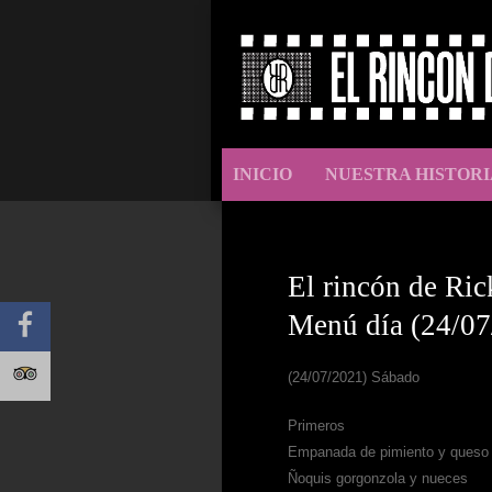
INICIO
NUESTRA HISTORI
El rincón de Ric
Menú día (24/07
(24/07/2021) Sábado
Primeros
Empanada de pimiento y queso 
Ñoquis gorgonzola y nueces