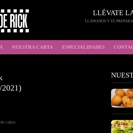
LLÉVATE L
LLÁMANOS Y TE PREPARA
A
NUESTRA CARTA
ESPECIALIDADES
CONTA
NUES
k
/2021)
de cabra