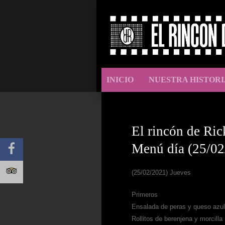
INICIO
NUESTRA HISTORI
El rincón de Ric
Menú día (25/02
(25/02/2021) Jueves
Primeros
Ensalada de peras y queso azul
Rollitos de berenjena y morcilla