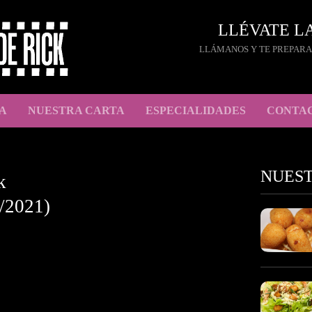
LLÉVATE L
LLÁMANOS Y TE PREPARA
A
NUESTRA CARTA
ESPECIALIDADES
CONTA
NUES
k
/2021)