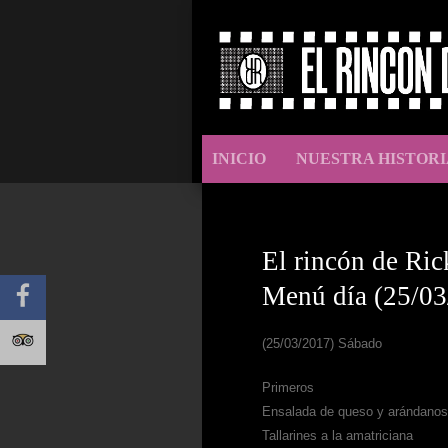
INICIO
NUESTRA HISTORI
El rincón de Ric
Menú día (25/03
(25/03/2017) Sábado
Primeros
Ensalada de queso y arándanos
Tallarines a la amatriciana