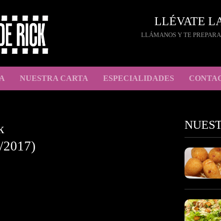
LLÉVATE L
LLÁMANOS Y TE PREPARA
A
NUESTRA CARTA
ESPECIALIDADES
CONTA
NUES
k
/2017)