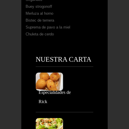
Buey strogonoff
Merluza al horno
Bistec de ternera
Suprema de pavo a la miel
Chuleta de cerdo
NUESTRA CARTA
Especialidades de
Rick