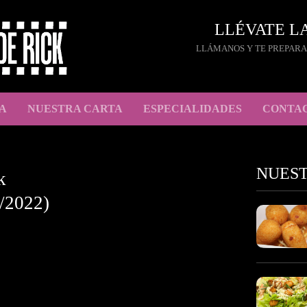
LLÉVATE L
LLÁMANOS Y TE PREPARA
A
NUESTRA CARTA
ESPECIALIDADES
CONTA
NUES
k
/2022)