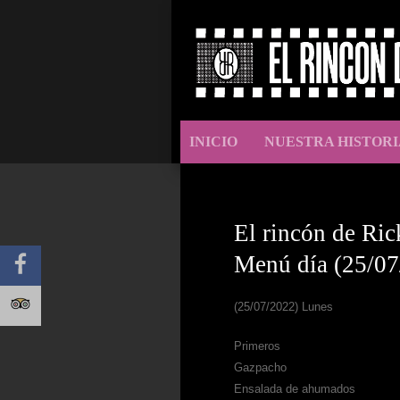
INICIO
NUESTRA HISTORI
El rincón de Ric
Menú día (25/07
(25/07/2022) Lunes
Primeros
Gazpacho
Ensalada de ahumados