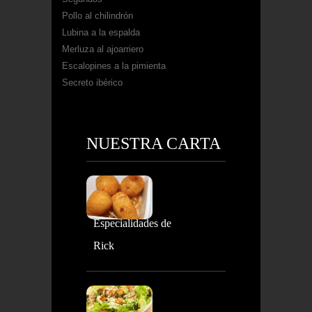
Pollo al chilindrón
Lubina a la espalda
Merluza al ajoarriero
Escalopines a la pimienta
Secreto ibérico
NUESTRA CARTA
Especialidades de
Rick