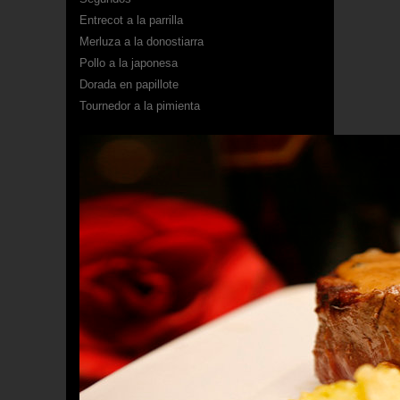
Entrecot a la parrilla
Merluza a la donostiarra
Pollo a la japonesa
Dorada en papillote
Tournedor a la pimienta