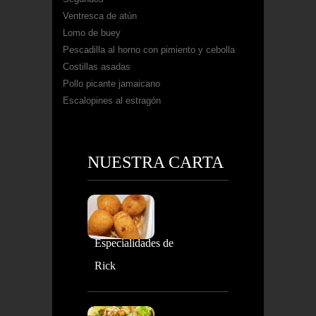
Ventresca de atún
Lomo de buey
Pescadilla al horno con pimiento y cebolla
Costillas asadas
Pollo picante jamaicano
Escalopines al estragón
NUESTRA CARTA
Especialidades de
Rick