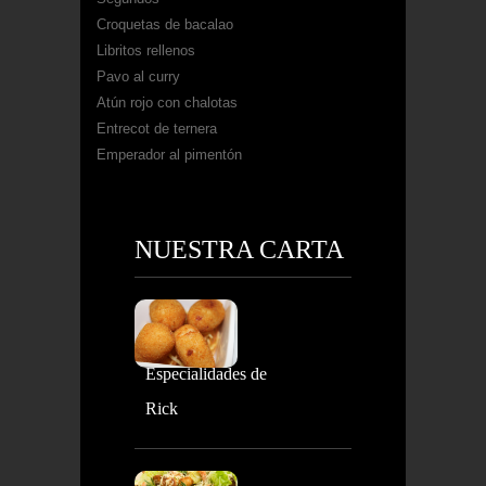
Croquetas de bacalao
Libritos rellenos
Pavo al curry
Atún rojo con chalotas
Entrecot de ternera
Emperador al pimentón
NUESTRA CARTA
Especialidades de
Rick