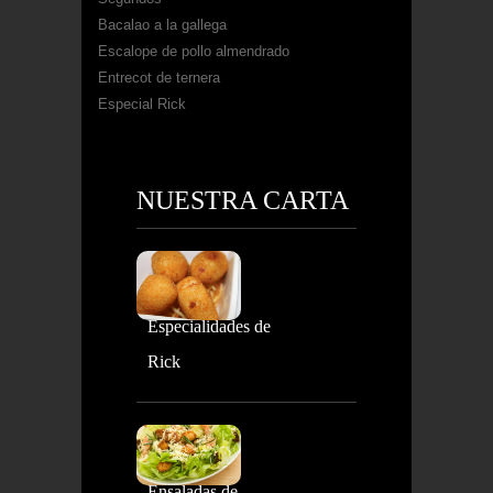
Bacalao a la gallega
Escalope de pollo almendrado
Entrecot de ternera
Especial Rick
NUESTRA CARTA
Especialidades de
Rick
Ensaladas de