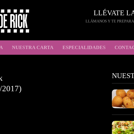
LLÉVATE L
LLÁMANOS Y TE PREPARA
A
NUESTRA CARTA
ESPECIALIDADES
CONTA
NUES
k
/2017)