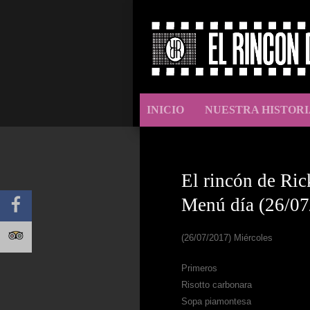
INICIO
NUESTRA HISTORI
El rincón de Ric
Menú día (26/07
(26/07/2017) Miércoles
Primeros
Risotto carbonara
Sopa piamontesa