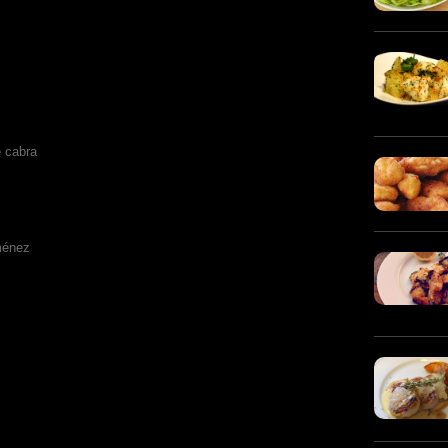
e cabra
ménez