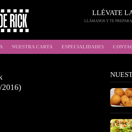
LLÉVATE L
LLÁMANOS Y TE PREPARA
A
NUESTRA CARTA
ESPECIALIDADES
CONTA
NUES
k
/2016)