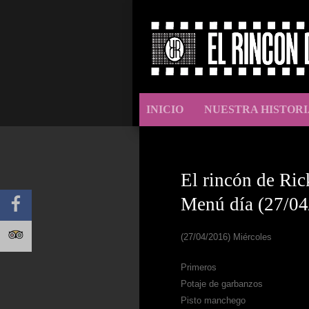
INICIO
NUESTRA HISTORI
El rincón de Ric
Menú día (27/04
(27/04/2016) Miércoles
Primeros
Potaje de garbanzos
Pisto manchego