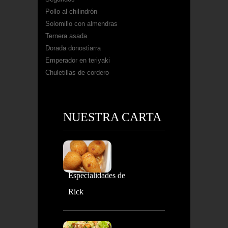
Pollo al chilindrón
Solomillo con almendras
Ternera asada
Dorada donostiarra
Emperador en teriyaki
Chuletillas de cordero
NUESTRA CARTA
Especialidades de
Rick