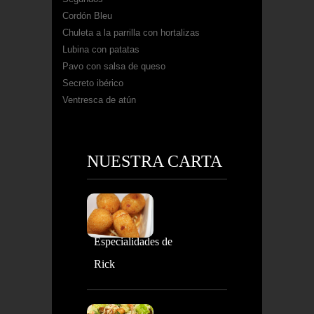
Cordón Bleu
Chuleta a la parrilla con hortalizas
Lubina con patatas
Pavo con salsa de queso
Secreto ibérico
Ventresca de atún
NUESTRA CARTA
Especialidades de
Rick