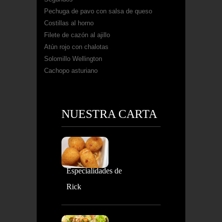
Pechuga de pavo con salsa de queso
Costillas al horno
Filete de cazón al ajillo
Atún rojo con chalotas
Solomillo Wellington
Cachopo asturiano
NUESTRA CARTA
Especialidades de
Rick