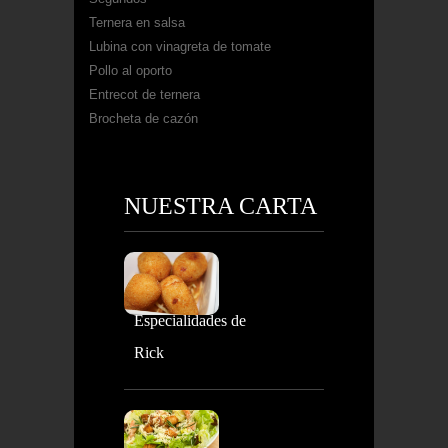
Ternera en salsa
Lubina con vinagreta de tomate
Pollo al oporto
Entrecot de ternera
Brocheta de cazón
NUESTRA CARTA
Especialidades de
Rick