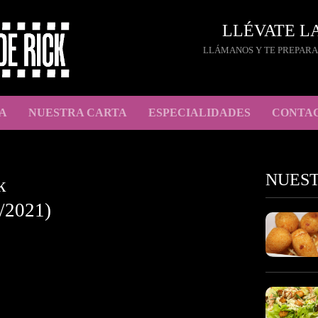
LLÉVATE L
LLÁMANOS Y TE PREPARA
A
NUESTRA CARTA
ESPECIALIDADES
CONTA
NUES
k
/2021)