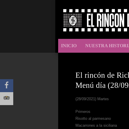
INICIO
NUESTRA HISTORI
El rincón de Ric
Menú día (28/09
(28/09/2021) Martes
Primeros
Risotto al parmesano
Macarrones a la siciliana