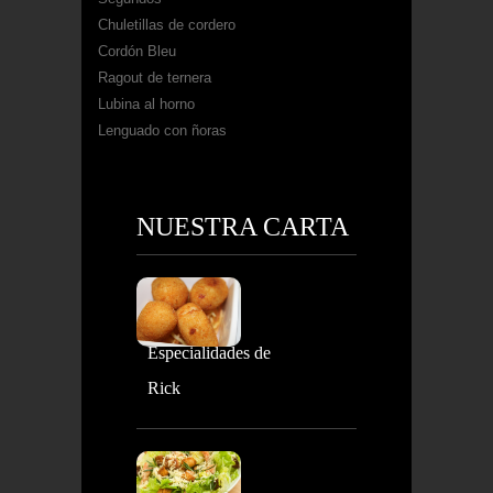
Chuletillas de cordero
Cordón Bleu
Ragout de ternera
Lubina al horno
Lenguado con ñoras
NUESTRA CARTA
Especialidades de
Rick