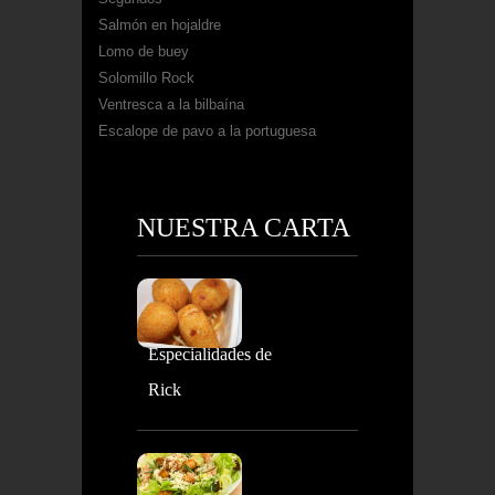
Salmón en hojaldre
Lomo de buey
Solomillo Rock
Ventresca a la bilbaína
Escalope de pavo a la portuguesa
NUESTRA CARTA
Especialidades de
Rick