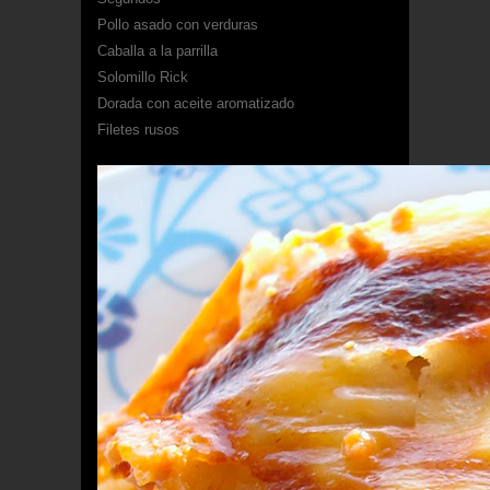
Pollo asado con verduras
Caballa a la parrilla
Solomillo Rick
Dorada con aceite aromatizado
Filetes rusos