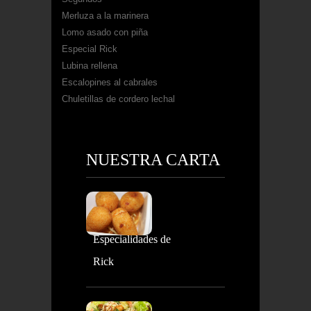
Merluza a la marinera
Lomo asado con piña
Especial Rick
Lubina rellena
Escalopines al cabrales
Chuletillas de cordero lechal
NUESTRA CARTA
Especialidades de
Rick