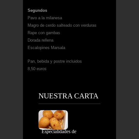
Segundos
Pavo a la milanesa
Magro de cerdo salteado con verduras
Rape con gambas
Dorada rellena
Escalopines Marsala
Pan, bebida y postre incluidos
8,50 euros
NUESTRA CARTA
Especialidades de