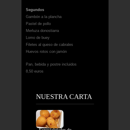
Segundos
Gambón a la plancha
Pastel de pollo
Merluza donostiarra
Lomo de buey
Filetes al queso de cabrales
Huevos rotos con jamón
Pan, bebida y postre incluidos
8,50 euros
NUESTRA CARTA
Especialidades de