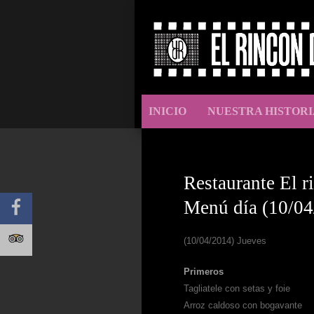
INICIO
NUESTRA HISTORI
Restaurante El r
Menú día (10/04
(10/04/2014) Jueves
Primeros
Tagliatele con setas y foie
Arroz caldoso con bogavante