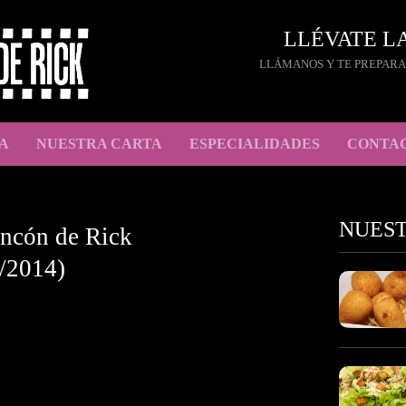
LLÉVATE L
LLÁMANOS Y TE PREPARA
A
NUESTRA CARTA
ESPECIALIDADES
CONTA
NUES
incón de Rick
/2014)