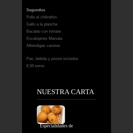
Segundos
Pollo al chilindrón
Gallo a la plancha
Bacalao con tomate
Escalopines Marsala
Albóndigas caseras
Pan, bebida y postre incluidos
8,50 euros
NUESTRA CARTA
Especialidades de